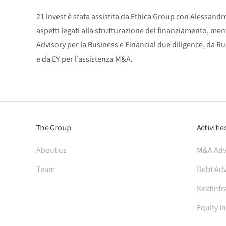
21 Invest è stata assistita da Ethica Group con Alessand
aspetti legati alla strutturazione del finanziamento, mentr
Advisory per la Business e Financial due diligence, da Russ
e da EY per l’assistenza M&A.
The Group
Activitie
About us
M&A Adv
Team
Debt Adv
NextInfr
Equity I