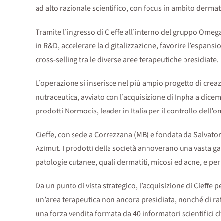
ad alto razionale scientifico, con focus in ambito derma
Tramite l’ingresso di Cieffe all’interno del gruppo Omeg
in R&D, accelerare la digitalizzazione, favorire l’espans
cross-selling tra le diverse aree terapeutiche presidiate.
L’operazione si inserisce nel più ampio progetto di creaz
nutraceutica, avviato con l’acquisizione di Inpha a dic
prodotti Normocis, leader in Italia per il controllo dell’o
Cieffe, con sede a Correzzana (MB) e fondata da Salvatore
Azimut. I prodotti della società annoverano una vasta g
patologie cutanee, quali dermatiti, micosi ed acne, e per l
Da un punto di vista strategico, l’acquisizione di Cieff
un’area terapeutica non ancora presidiata, nonché di raff
una forza vendita formata da 40 informatori scientifici c