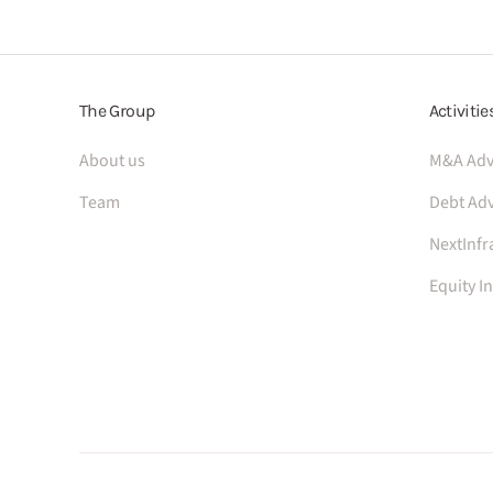
The Group
Activitie
About us
M&A Adv
Team
Debt Adv
NextInfr
Equity I