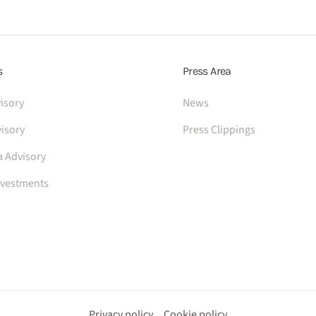
s
Press Area
isory
News
isory
Press Clippings
a Advisory
nvestments
Privacy policy
Cookie policy