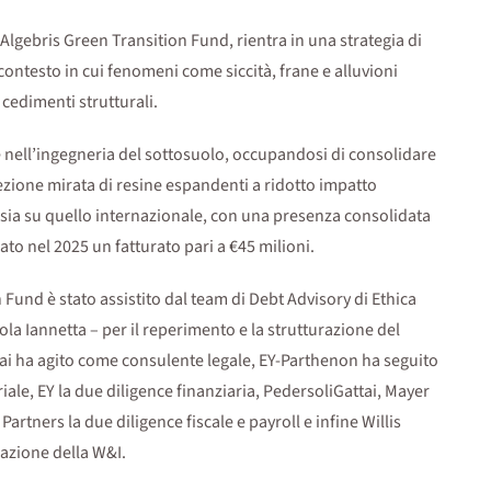
 Algebris Green Transition Fund, rientra in una strategia di
 contesto in cui fenomeni come siccità, frane e alluvioni
 cedimenti strutturali.
nell’ingegneria del sottosuolo, occupandosi di consolidare
niezione mirata di resine espandenti a ridotto impatto
o sia su quello internazionale, con una presenza consolidata
to nel 2025 un fatturato pari a €45 milioni.
 Fund è stato assistito dal team di Debt Advisory di Ethica
la Iannetta – per il reperimento e la strutturazione del
tai ha agito come consulente legale, EY-Parthenon ha seguito
ale, EY la due diligence finanziaria, PedersoliGattai, Mayer
rtners la due diligence fiscale e payroll e infine Willis
razione della W&I.