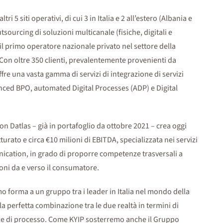
 5 siti operativi, di cui 3 in Italia e 2 all’estero (Albania e
tsourcing di soluzioni multicanale (fisiche, digitali e
 il primo operatore nazionale privato nel settore della
on oltre 350 clienti, prevalentemente provenienti da
offre una vasta gamma di servizi di integrazione di servizi
anced BPO, automated Digital Processes (ADP) e Digital
con Datlas – già in portafoglio da ottobre 2021 – crea oggi
turato e circa €10 milioni di EBITDA, specializzata nei servizi
ication, in grado di proporre competenze trasversali a
oni da e verso il consumatore.
o forma a un gruppo tra i leader in Italia nel mondo della
a perfetta combinazione tra le due realtà in termini di
nze di processo. Come KYIP sosterremo anche il Gruppo