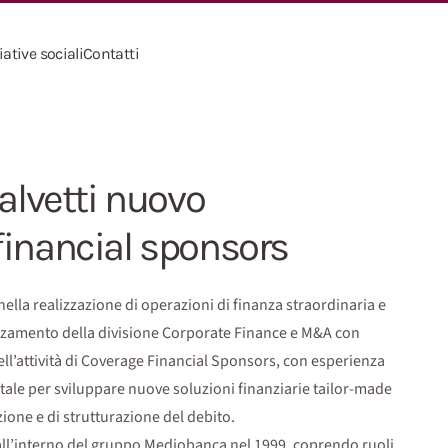
iative sociali
Contatti
Salvetti nuovo
financial sponsors
ella realizzazione di operazioni di finanza straordinaria e
fforzamento della divisione Corporate Finance e M&A con
ll’attività di Coverage Financial Sponsors, con esperienza
tale per sviluppare nuove soluzioni finanziarie tailor-made
izione e di strutturazione del debito.
e all’interno del gruppo Mediobanca nel 1999, coprendo ruoli